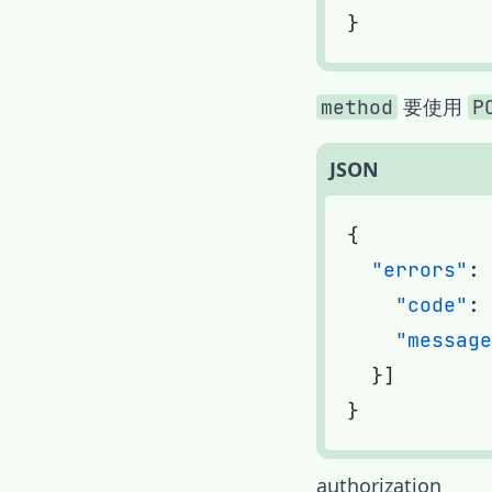
要使用
method
P
JSON
  "errors"
    "code"
: 
    "message
authorization