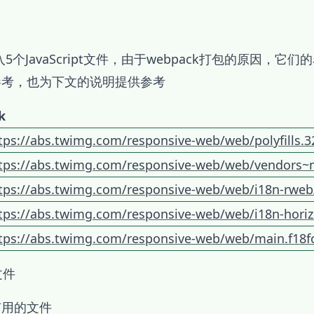
引入5个JavaScript文件，由于webpack打包的原因，
参考，也为下文的说明提供参考
k
tps://abs.twimg.com/responsive-web/web/polyfills.3
tps://abs.twimg.com/responsive-web/web/vendors~
tps://abs.twimg.com/responsive-web/web/i18n-rweb
tps://abs.twimg.com/responsive-web/web/i18n-horiz
tps://abs.twimg.com/responsive-web/web/main.f18fc
文件
有用的文件