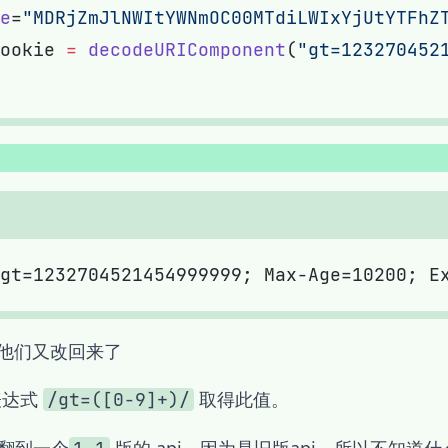
e
=
"MDRjZmJlNWItYWNmOC00MTdiLWIxYjUtYTFhZ
ookie 
=
 decodeURIComponent
(
"gt=123270452
上述方法已失效，twitter 已改为在 响应头(Response hea
 他们又改回来了
表达式
取得此值。
/gt=([0-9]+)/