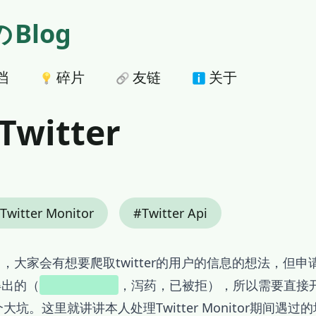
の
Blog
档
碎片
友链
关于
witter
Twitter Monitor
Twitter Api
大家会有想要爬取twitter的用户的信息的想法，但申请
得出的（
本人就写不出
，泻药，已被拒），所以需要直接
一个大坑。这里就讲讲本人处理Twitter Monitor期间遇过