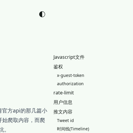
Javascript文件
鉴权
x-guest-token
authorization
rate-limit
用户信息
官方api的那几篇小
推文内容
开始爬取内容，而爬
Tweet id
的坑。
时间线(Timeline)