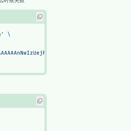
什么时候失效
n'
AAAAAAnNwIzUejRCOuH5E6I8xnZz4puTs%3D1Zv7t