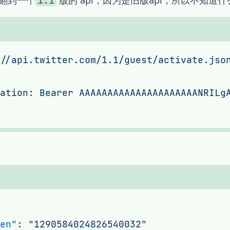
翻到一个
版的 api，因为是旧版api，所以不知道
1.1
//api.twitter.com/1.1/guest/activate.jso
ation: Bearer AAAAAAAAAAAAAAAAAAAAANRILg
en"
: 