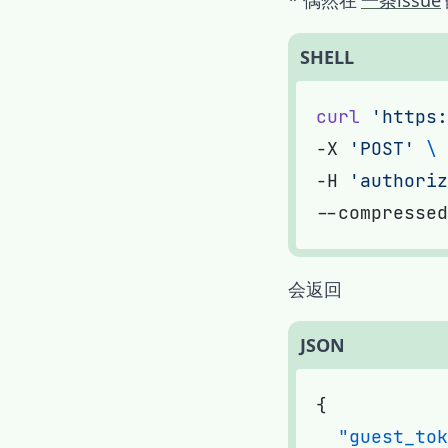
* 偶然在
一条issue
SHELL
curl
 'https:
-X 
'POST'
-H 
'authoriz
会返回
JSON
  "guest_tok