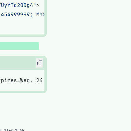
TUyYTc2ODg4"
1454999999; Max-Age=10800; Domain=.twitte
der) 赋予
值
gt