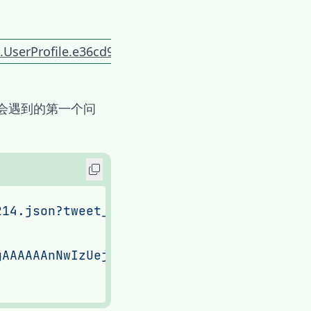
UserProfile.e36cd9b4.js
会遇到的第一个问
214.json?tweet_mode=extended&count=20'
gAAAAAAnNwIzUejRCOuH5E6I8xnZz4puTs%3D1Zv7